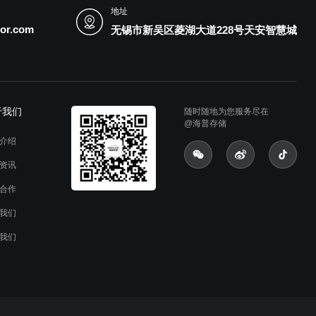
地址
or.com
无锡市新吴区菱湖大道228号天安智慧城
于我们
随时随地为您服务尽在
@海普存储
介绍
资讯
合作
我们
我们